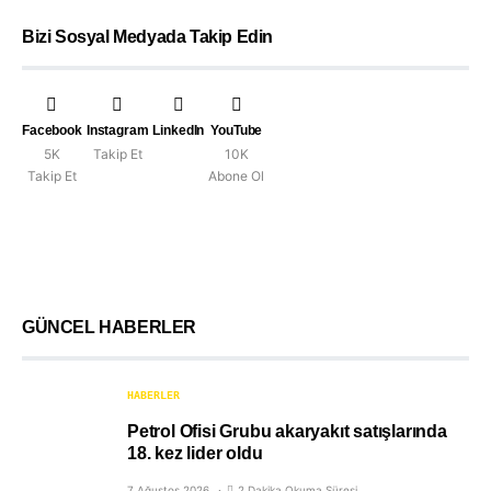
Bizi Sosyal Medyada Takip Edin
Facebook
Instagram
LinkedIn
YouTube
5K
Takip Et
10K
Takip Et
Abone Ol
GÜNCEL HABERLER
HABERLER
Petrol Ofisi Grubu akaryakıt satışlarında
18. kez lider oldu
7 Ağustos 2026
2 Dakika Okuma Süresi