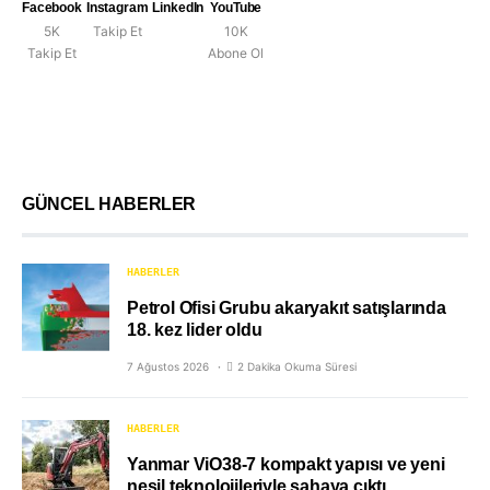
Facebook
Instagram
LinkedIn
YouTube
5K
Takip Et
10K
Takip Et
Abone Ol
GÜNCEL HABERLER
HABERLER
Petrol Ofisi Grubu akaryakıt satışlarında
18. kez lider oldu
7 Ağustos 2026
2 Dakika Okuma Süresi
HABERLER
Yanmar ViO38-7 kompakt yapısı ve yeni
nesil teknolojileriyle sahaya çıktı